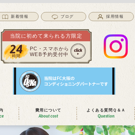
新着情報
ブログ
採用情報
当院に初めて来られる方限定
24
PC・スマホから
WEB予約受付中
時間
内
費⽤について
よくある質問
Ｑ＆Ａ
ice
About cost
Question