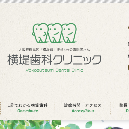
1分でわかる
横堤⻭科
診療時間
・
アクセス
院⻑
One minute
Access/Hour
D